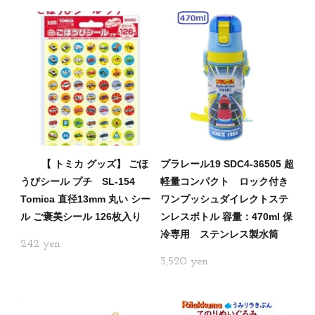
【 トミカ グッズ】 ごほ
プラレール19 SDC4-36505 超
うびシール プチ SL-154
軽量コンパクト ロック付き
Tomica 直径13mm 丸い シー
ワンプッシュダイレクトステ
ル ご褒美シール 126枚入り
ンレスボトル 容量：470ml 保
冷専用 ステンレス製水筒
242
3,520