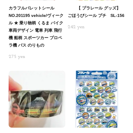
カラフルパレットシール
【 プラレール グッズ】
NO.201195 vehicle/ヴィーク
ごほうびシール プチ SL-156
ル ★ 乗り物柄 くるま バイク
242
車両デザイン 電車 列車 飛行
機 船柄 スポーツカー プロペ
ラ機 バス のりもの
275