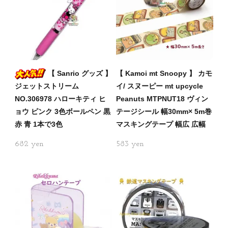
【 Sanrio グッズ 】
【 Kamoi mt Snoopy 】 カモ
ジェットストリーム
イ/ スヌーピー mt upcycle
NO.306978 ハローキティ ヒ
Peanuts MTPNUT18 ヴィン
ョウ ピンク 3色ボールペン 黒
テージシール 幅30mm× 5m巻
赤 青 1本で3色
マスキングテープ 幅広 広幅
682
583