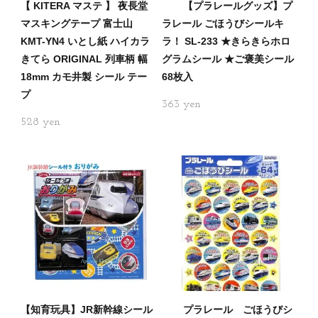
【 KITERA マステ 】 夜長堂
【プラレールグッズ】プ
マスキングテープ 富士山
ラレール ごほうびシールキ
KMT-YN4 いとし紙 ハイカラ
ラ！ SL-233 ★きらきらホロ
きてら ORIGINAL 列車柄 幅
グラムシール ★ご褒美シール
18mm カモ井製 シール テー
68枚入
プ
363
528
【知育玩具】JR新幹線シール
プラレール ごほうびシ