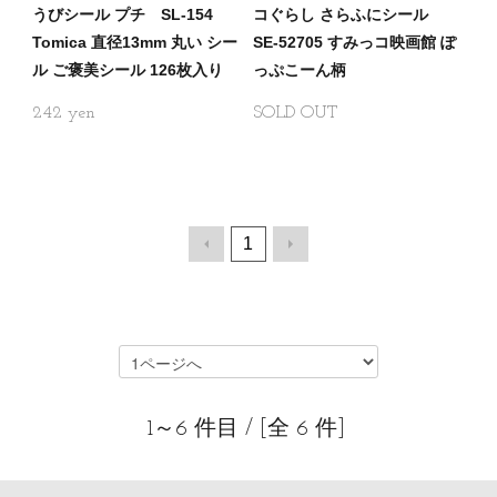
うびシール プチ SL-154
コぐらし さらふにシール
Tomica 直径13mm 丸い シー
SE-52705 すみっコ映画館 ぽ
ル ご褒美シール 126枚入り
っぷこーん柄
242
SOLD OUT
1
1～6 件目 / [全 6 件]