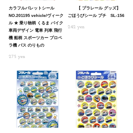
カラフルパレットシール
【 プラレール グッズ】
NO.201195 vehicle/ヴィーク
ごほうびシール プチ SL-156
ル ★ 乗り物柄 くるま バイク
242
車両デザイン 電車 列車 飛行
機 船柄 スポーツカー プロペ
ラ機 バス のりもの
275