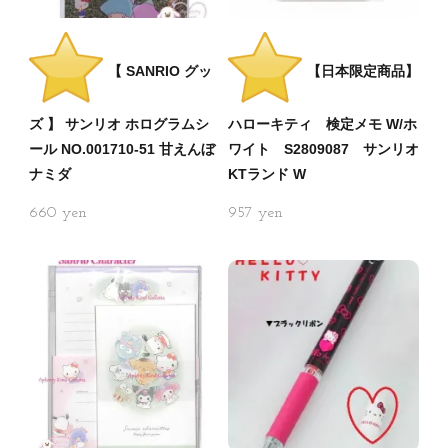
【 SANRIO グッ
【日本限定商品】
ズ 】 サンリオ ホログラムシ
ハローキティ 検定メモ W/ホ
ール NO.001710-51 甘えんぼ
ワイト S2809087 サンリオ
ナミダ
KTランド W
660
957