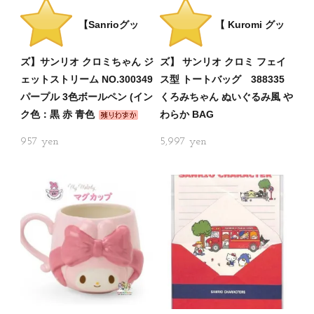
【Sanrioグッ
【 Kuromi グッ
ズ】サンリオ クロミちゃん ジ
ズ】 サンリオ クロミ フェイ
ェットストリーム NO.300349
ス型 トートバッグ 388335
パープル 3色ボールペン (イン
くろみちゃん ぬいぐるみ風 や
ク色：黒 赤 青色
わらか BAG
957
5,997