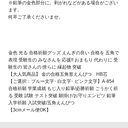
※鉛筆の金色部分に、剥がれなどがある場合がござい
ます。
何卒ご了承くださいませ。
金色 光る 合格祈願グッズ えんぎの良い 合格を 五角で
表現 受験生の みなさんを 応援!! おまもり 代わりに 受
験生の 皆さんの 傍らに 縁起物 突破
【大人気商品】 金の合格五角形えんぴつ HB芯
【ご選択：ブルー文字･ 白文字･ ピンク文字】A-854
合格祈願 学業成就 もじ入り鉛筆/必勝祈願 ごうかく祈
る 受験 試験 テスト突破 願掛け/お守りエンピツ 鉛筆
入学祈願 入試突破/五角えんぴつ
【3cmメール便OK】